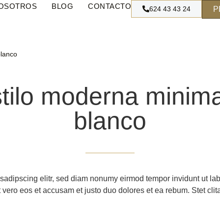
OSOTROS
BLOG
CONTACTO
624 43 43 24
P
blanco
tilo moderna minimal
blanco
 sadipscing elitr, sed diam nonumy eirmod tempor invidunt ut la
 vero eos et accusam et justo duo dolores et ea rebum. Stet cli