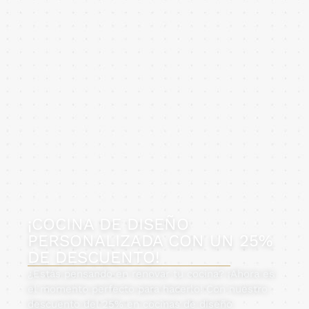
¡COCINA DE DISEÑO
PERSONALIZADA CON UN 25%
DE DESCUENTO!
¿Estás pensando en renovar tu cocina? ¡Ahora es
el momento perfecto para hacerlo! Con nuestro
descuento del 25% en cocinas de diseño